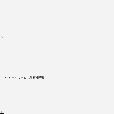
ー
ール
業
コントロール
サービス業
精神障害
ード