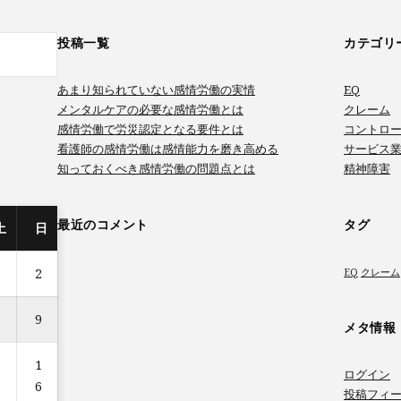
投稿一覧
カテゴリ
あまり知られていない感情労働の実情
EQ
メンタルケアの必要な感情労働とは
クレーム
感情労働で労災認定となる要件とは
コントロ
看護師の感情労働は感情能力を磨き高める
サービス
知っておくべき感情労働の問題点とは
精神障害
最近のコメント
タグ
土
日
1
2
EQ
クレーム
8
9
メタ情報
1
1
ログイン
5
6
投稿フィ