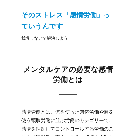
そのストレス「感情労働」っ
ていうんです
我慢しないで解決しよう
メンタルケアの必要な感情
労働とは
感情労働とは、体を使った肉体労働や頭を
使う頭脳労働に並ぶ労働のカテゴリーで、
感情を抑制してコントロールする労働のこ