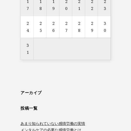
1
1
1
2
2
2
2
7
8
9
0
1
2
3
2
2
2
2
2
2
3
4
5
6
7
8
9
0
3
1
アーカイブ
投稿一覧
あまり知られていない感情労働の実情
メンタルケアの必要な感情労働とは